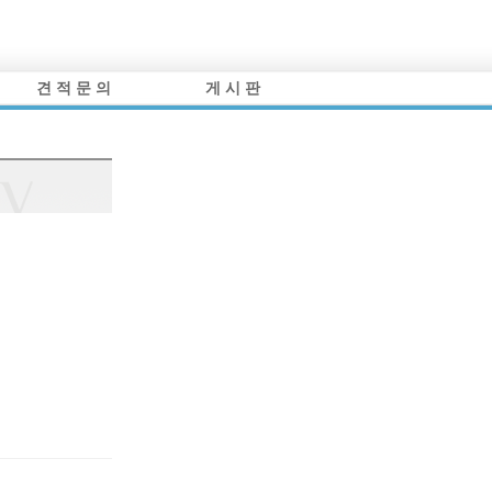
견 적 문 의
게 시 판