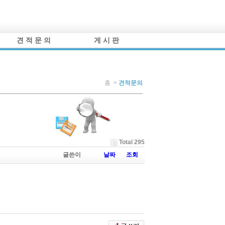
견 적 문 의
게 시 판
홈 >
견적문의
Total 295
글쓴이
날짜
조회